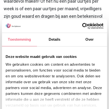
waardevol maken! Of het nu een paar uurtjes per
week is of een paar uurtjes per maand, vrijwilligers
zijn goud waard en dragen bij aan een betekenisvol
leven van de cliënt. Samen koffiedrinken, een
spelletje doen, samen op pad gaan, voorlezen op de
groep of helpen tijdens een spelletjesavond, het zijn
Toestemming
Details
Over
slechts enkele activiteiten die een vrijwilliger op
zich kan nemen.
Deze website maakt gebruik van cookies
We gebruiken cookies om content en advertenties te
Voor vrijwilligers worden regelmatig
personaliseren, om functies voor social media te bieden
vrijwilligersbijeenkomsten georganiseerd,
en om ons websiteverkeer te analyseren. Ook delen we
informatie over uw gebruik van onze site met onze
bijvoorbeeld om vrijwilligers in het zonnetje te
partners voor social media, adverteren en analyse. Deze
zetten, maar ook voor 'bijscholing'. Thema's als
partners kunnen deze gegevens combineren met andere
gedrag, seksualiteit en dementie komen aan de
informatie die u aan ze heeft verstrekt of die ze hebben
verzameld op basis van uw gebruik van hun services.
orde. Op die manier krijgen vrijwilligers ook de kans