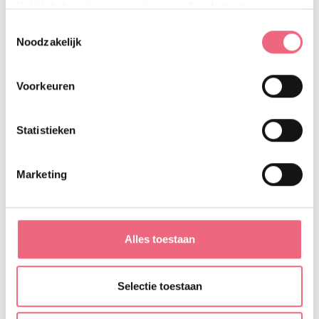
Bekijk het
cookieoverzicht
voor alle informatie.
om zich verder te ontwikkelen in het vakgebied.
Toestemmingsselectie
Noodzakelijk
Meer weten over vrijwilligerswerk bij Zorggroep De
Opbouw? Neem eens een kijkje op de website(s)
Voorkeuren
van
Prinsenstichting
,
Silverein
en
Zideris
!
Statistieken
Delen:
Marketing
Facebook
Twitter
LinkedIn
WhatsApp
Alles toestaan
'85 jaar De Opbouw' - Gezamenlijke inkoop
'85 jaar De Opbouw' - Gentle Teaching
Selectie toestaan