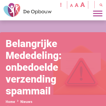
Belangrijke
Mededeling:
onbedoelde
verzending
spammail
Home
Nieuws