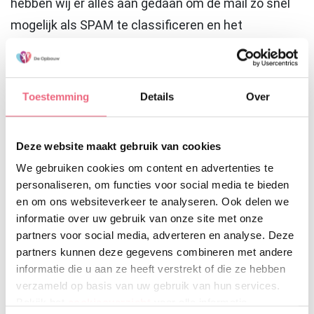
hebben wij er alles aan gedaan om de mail zo snel
mogelijk als SPAM te classificeren en het
verzenden tegen te houden. Heeft u een spammail
van De Opbouw ontvangen dan adviseren wij u om
deze mail direct uit uw mailbox te verwijderen.
Toestemming
Details
Over
Indien er ergens een inlognaam en wachtwoord is
ingetypt dan is het advies om direct uw
Deze website maakt gebruik van cookies
wachtwoord te wijzigen.
We gebruiken cookies om content en advertenties te
personaliseren, om functies voor social media te bieden
We zijn momenteel bezig met een grondig
en om ons websiteverkeer te analyseren. Ook delen we
onderzoek om de oorsprong van deze spammail te
informatie over uw gebruik van onze site met onze
identificeren. Ons team I&A werkt dagelijks hard om
partners voor social media, adverteren en analyse. Deze
de zorg veilig te houden en doen er alles aan om
partners kunnen deze gegevens combineren met andere
informatie die u aan ze heeft verstrekt of die ze hebben
SPAM en dergelijke te voorkomen.
verzameld op basis van uw gebruik van hun services.
Bekijk het
cookieoverzicht
voor alle informatie.
Onze excuses voor enig ongemak dat dit heeft