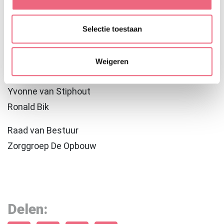
verbetering van effectiviteit binnen organisaties.”
Wij heten Han van harte welkom en wensen hem
Selectie toestaan
veel succes en werkplezier toe.
Weigeren
Met vriendelijke groet,
Yvonne van Stiphout
Ronald Bik
Raad van Bestuur
Zorggroep De Opbouw
Delen: