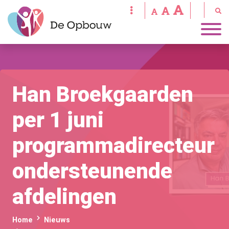
Han Broekgaarden
per 1 juni
programmadirecteur
ondersteunende
afdelingen
Home
Nieuws