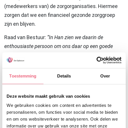
(medewerkers van) de zorgorganisaties. Hiermee
zorgen dat we een financieel gezonde zorggroep
zijn en blijven.
Raad van Bestuur:
“In Han zien we daarin de
enthousiaste persoon om ons daar op een goede
manier in te ondersteunen. Hij heeft een ruime
ervaring als directeur bedrijfsvoering, ook in de
zorgsector. Daardoor zijn de strategische én
Toestemming
Details
Over
financiële uitdagingen waar wij als zorggroep voor
staan hem niet vreemd en zal zijn verbindende kracht
Deze website maakt gebruik van cookies
bijdragen aan een goede samenwerking tussen de
We gebruiken cookies om content en advertenties te
zorgorganisaties en de ondersteunende afdelingen.”
personaliseren, om functies voor social media te bieden
en om ons websiteverkeer te analyseren. Ook delen we
Han Broekgaarden werkt tot op heden als
informatie over uw gebruik van onze site met onze